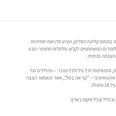
סטודיו סלימה בהנחיית סימה אורן, אומנית ומנטורית בתחום קליעת הסלים, מציע סדנאות חווייתיות 
וייחודיות לקבוצות, זוגות ויחידים. במהלך הסדנאות לומדים המשתתפים לקלוע סלסלות מחומרי טבע 
הסדנאות נערכות באווירה של שמחה, הקשבה ורעות, ומתאימות לכל גיל ולכל מגדר – מהילדים ועד 
המבוגרים. בסיום הסדנא, מתאפשר תהליך אבחוני אינטואיטיבי – "קריאה בסל", אשר מאפשר הצצה 